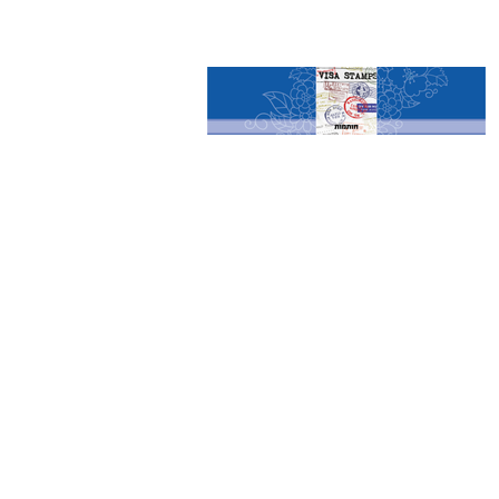
חותמות