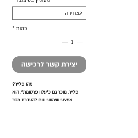
מעוניין בעיצוב?
*
כמות
*
יצירת קשר לרכישה
מהו פלייר?
פלייר, מוכר גם כ"עלון פרסומת", הוא
אמצעי שימושי ונוח להעברת מסר
פרסומי. בדרך כלל, הפלייר כולל עמוד
אחד או יותר של תוכן שיווקי וגראפי.
עצם ההעברה של פלייר מיד ליד נותנת
משמעות אישית לתוכן הכתוב בו עבור