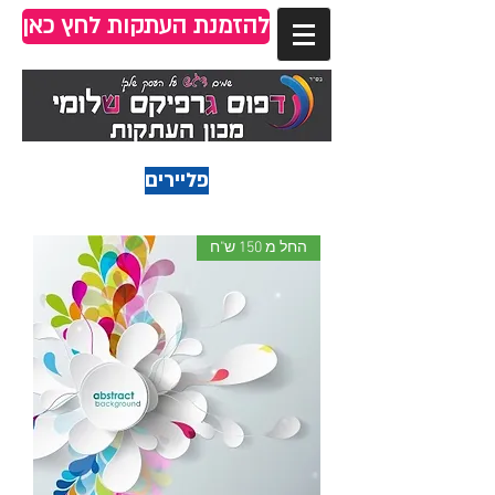
להזמנת העתקות לחץ כאן
פליירים
החל מ 150 ש"ח